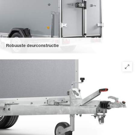
Robuuste deurconstructie
De deurconstructie bestaat uit een solide achterportaalframe
met een afsluitbare 1 of 2- vleugeldeur (afhankelijk van het
model) en extra versteviging aan de binnenzijde. De deur wordt
beschermd door een geanodiseerd Aluminium
draaistangsluiting met kunststof handgreep en kan worden
vastgezet met een aanslag aan de zijkant van de gesloten
aanhangwagen. Rubberen afdichting met dubbele rubberen lip
beschermt tegen vocht.