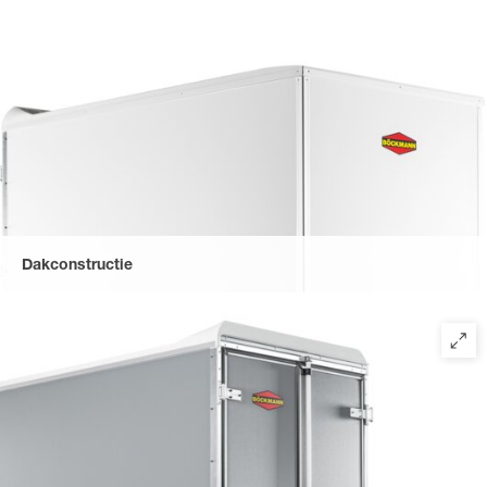
Dakconstructie
De modellen hebben een plat polyester dak met een spoiler
inclusief regengoot boven de deur.