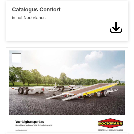
Catalogus Comfort
in het Nederlands
Downl
Catalogus
Autotransporters*