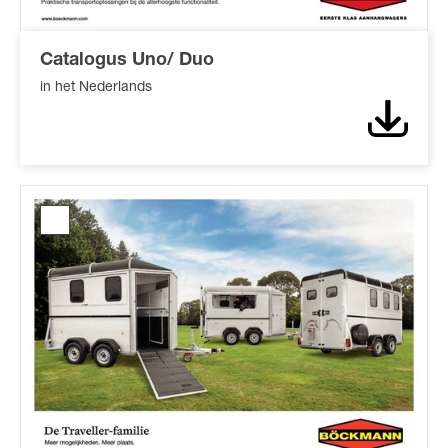
Catalogus Uno/ Duo
in het Nederlands
Downl
Traveller
brochure*