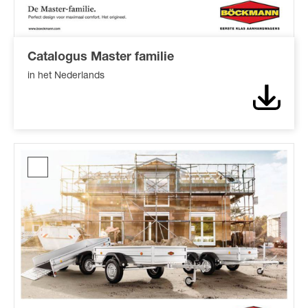
Catalogus Master familie
in het Nederlands
Downl
Catalogus
Diepladers*