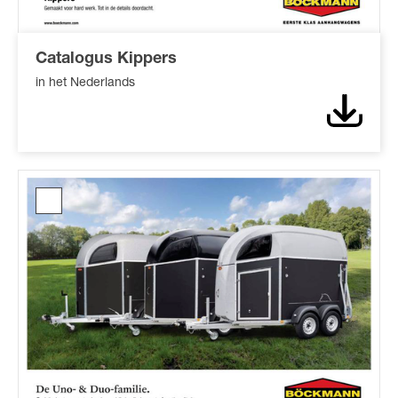
Catalogus Kippers
in het Nederlands
Downl
UNO/DUO
brochure*