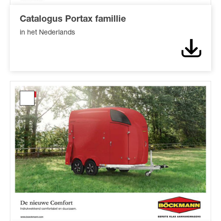
Catalogus Portax famillie
in het Nederlands
Downl
Catalogus
Comfort*