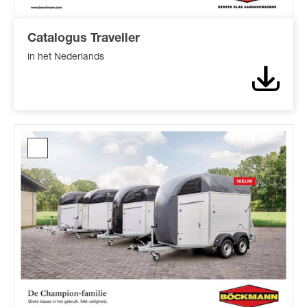
Catalogus Traveller
in het Nederlands
Downl
Catalogus
Champion
familie*