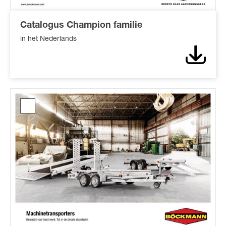
Catalogus Champion familie
in het Nederlands
Downl
Catalogus
Machinetransporters*