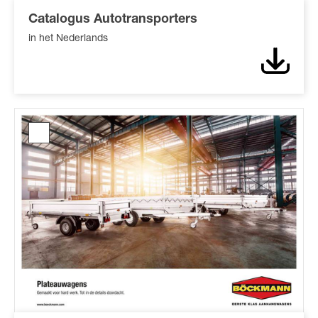
Catalogus Autotransporters
in het Nederlands
Downl
Catalogus
Plateauwagen*