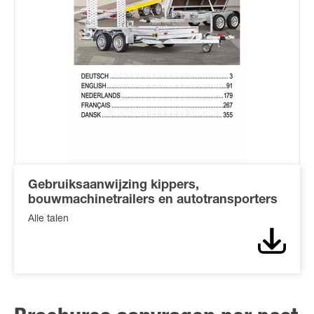
Gebruiksaanwijzing kippers,
bouwmachinetrailers en autotransporters
Alle talen
Downl