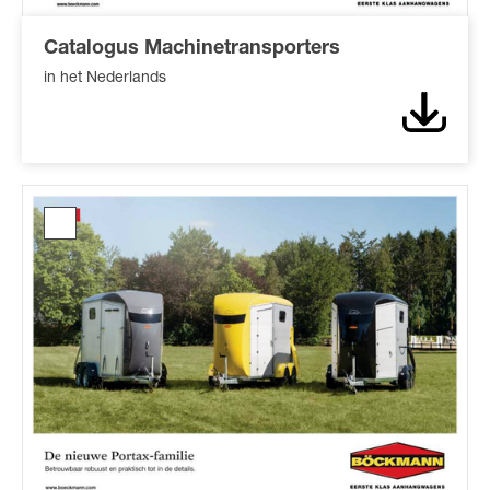
Catalogus Machinetransporters
in het Nederlands
Downl
Catalogus
Portax
famillie*