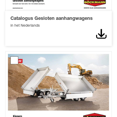
Catalogus Gesloten aanhangwagens
in het Nederlands
Downl
Catalogus
Kippers*