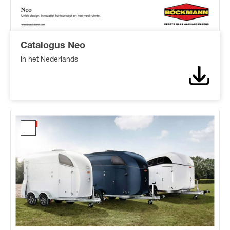
Catalogus Neo
in het Nederlands
Downl
Catalogus
Master
familie*