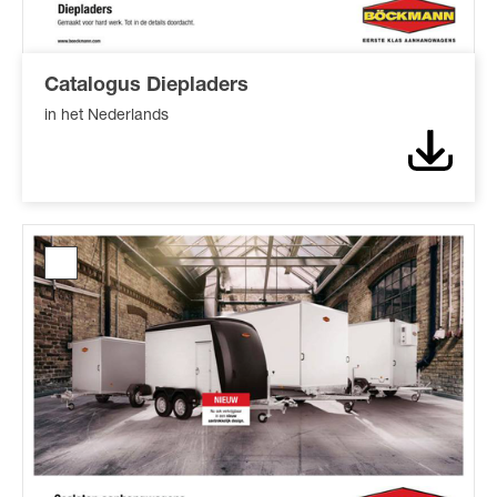
Catalogus Diepladers
in het Nederlands
Downl
Catalogus
Gesloten
aanhangwagens*