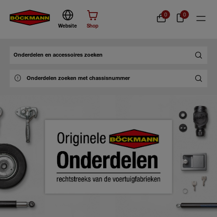
0
0
Website
Shop
Zoek