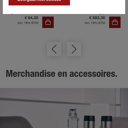
Afdekhoes voor steunwiel
Big Portax/Portax L
Laadrail 2700 kg/paar
€ 64,30
€ 883,30
incl. 19% BTW
incl. 19% BTW
Merchandise en accessoires.