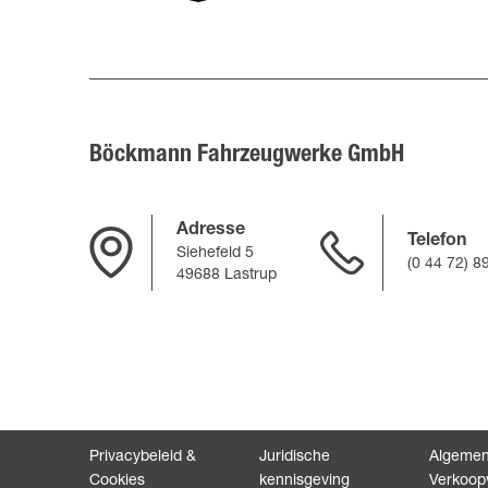
Böckmann Fahrzeugwerke GmbH
Adresse
Telefon
Siehefeld 5
(0 44 72) 8
49688 Lastrup
Privacybeleid &
Juridische
Algeme
Cookies
kennisgeving
Verkoop