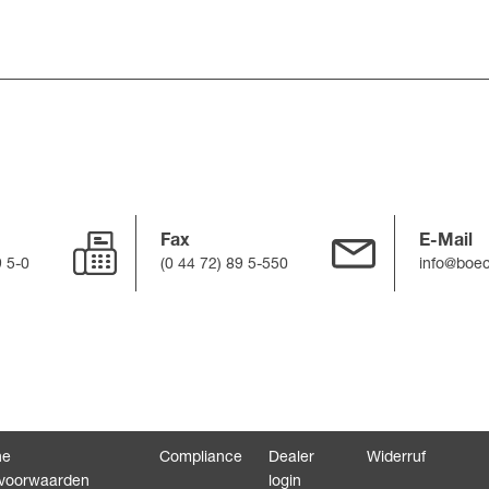
Fax
E-Mail
9 5-0
(0 44 72) 89 5-550
info@boe
ne
Compliance
Dealer
Widerruf
voorwaarden
login