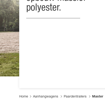
Product 
Informat
Dealer w
polyester.
FAQs
Leveranc
Zeilen en
Home
Aanhangwagens
Paardentrailers
Master