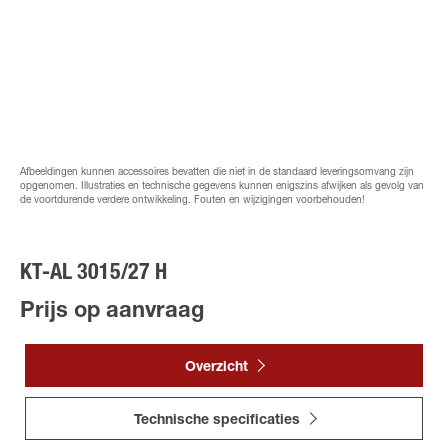
Afbeeldingen kunnen accessoires bevatten die niet in de standaard leveringsomvang zijn
opgenomen. Illustraties en technische gegevens kunnen enigszins afwijken als gevolg van
de voortdurende verdere ontwikkeling. Fouten en wijzigingen voorbehouden!
KT-AL 3015/27 H
Prijs op aanvraag
Overzicht
Technische specificaties