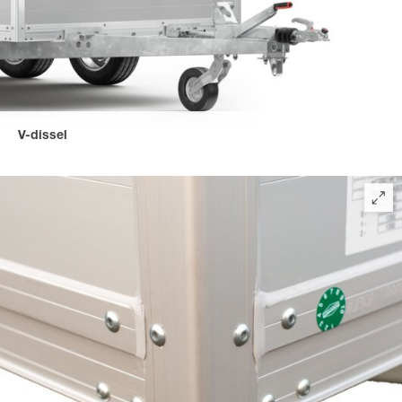
V-dissel
De V-dissel met vlakke handremhefboom is aan het chassis
geschroefd, waardoor deze bijzonder eenvoudig te
onderhouden is - voor een lange levensduur van uw trailer.
(Standaarduitrusting van model 3015).