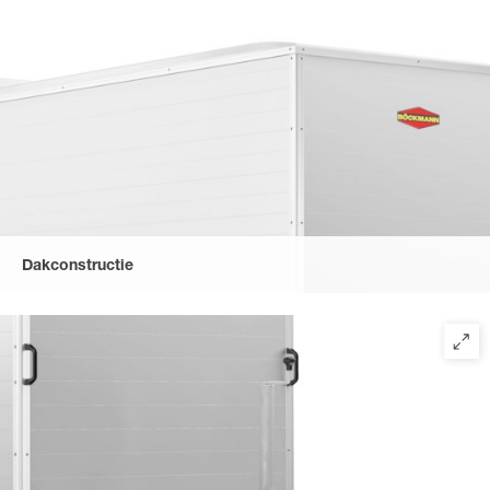
draaistangsluiting met kunststof handgreep en kan worden
vastgezet met een aanslag aan de zijkant van de gesloten
aanhangwagen. Rubberen afdichting met dubbele rubberen lip
beschermt tegen vocht.
Dakconstructie
De modellen hebben een plat polyester dak met een spoiler
inclusief regengoot boven de deur.