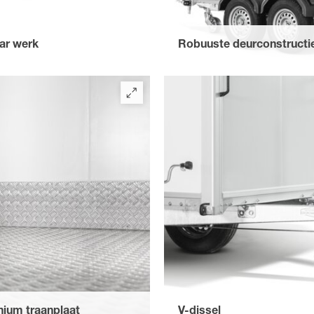
ar werk
Robuuste deurconstructi
nel omhoog draaien met een
De deurconstructie bestaat ui
afsluitbare 2-vleugelige deur 
binnenzijde. De deur wordt g
aluminium Draaistangsluiting 
linkervleugel van de deur kan
binnenslot. Rubberen afdichti
tegen vocht.
ium traanplaat
V-dissel