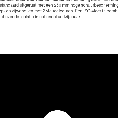
lastbaar steunwiel voor een stationaire belading boven het tot
 standaard uitgerust met een 250 mm hoge schuurbescherming
p- en zijwand, en met 2 vleugeldeuren. Een ISO-vloer in combi
at over de isolatie is optioneel verkrijgbaar.