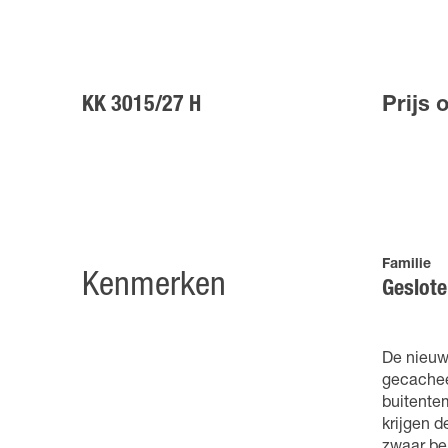
KK 3015/27 H
Prijs 
Familie
Kenmerken
Geslot
De nieuw
gecacheer
buitentem
krijgen 