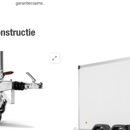
garantieclaims.
nstructie