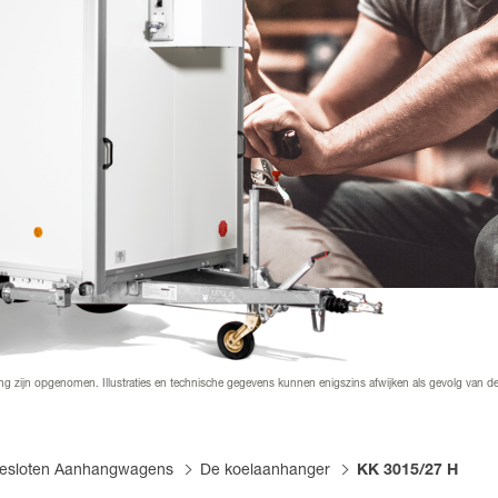
zoeken
iemateriaal & downloads
orden
ier worden
 bestickering
ang zijn opgenomen. Illustraties en technische gegevens kunnen enigszins afwijken als gevolg van 
esloten Aanhangwagens
De koelaanhanger
KK 3015/27 H