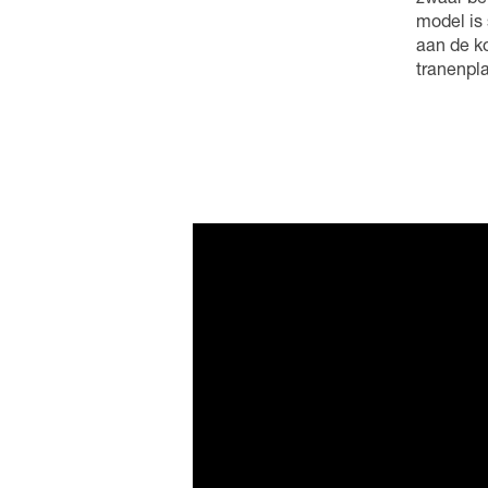
zwaar be
model is
aan de ko
tranenpla