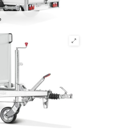
e
t een solide achterportaalframe met
en extra versteviging aan de
eopend door een geanodiseerd
met kunststof handgreep en de
 worden vergrendeld met een
ng met dubbele rubberen lip beschermt