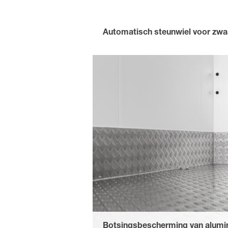
Automatisch steunwiel voor zwa
biedt een veilige standaard en een s
belasting tot 500 kg.
Botsingsbescherming van alumin