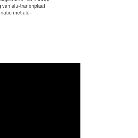
aalgewicht. Het nieuwe
 van alu-tranenplaat
natie met alu-