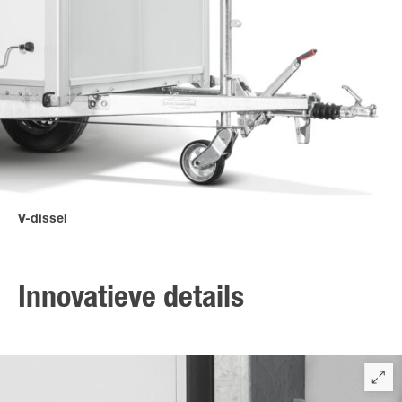
V-dissel
De V-dissel met vlakke handremhefboom is aan het chassis
geschroefd, waardoor deze bijzonder eenvoudig te
onderhouden is - voor een lange levensduur van uw trailer.
Innovatieve details