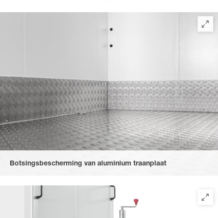
De deurconstructie bestaat uit een solide achterportaalframe
met afsluitbare 2-vleugelige deur en extra versteviging aan de
binnenzijde. De deur wordt geopend door een geanodiseerd
aluminium Draaistangsluiting met kunststof handgreep en de
linkervleugel van de deur kan worden vergrendeld met een
binnenslot. Rubberen afdichting met dubbele rubberen lip
beschermt tegen vocht.
Botsingsbescherming van aluminium traanplaat
Door de voor- en zijwanden uit te rusten met aluminium
traanplaat (ca. 250 mm hoog) blijven zelfs extreme
stootbelastingen zonder gevolgen.