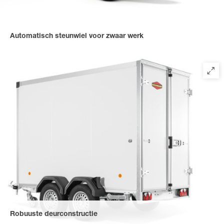
Automatisch steunwiel voor zwaar werk
biedt een veilige standaard en een snel omhoog draaien met
een belasting tot 500 kg.
Robuuste deurconstructie