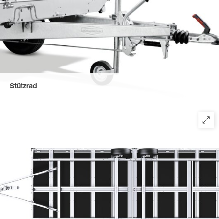
Stützrad
Die Hochlader-Modelle der Profi-Klasse sind serienmäßig mit
einem autom. Stützrad und einer robusten Kupplung
ausgestattet (3,5 t Ges.-Gew. mit einer massiven
Gusskupplung).