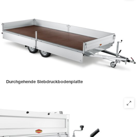
Durchgehende Siebdruckbodenplatte
für eine stabile, verschraubte und rutschfeste Ladefläche,
mehrfach verleimt und versiegelt.