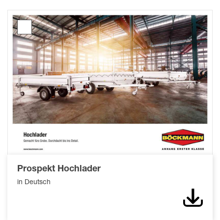
Prospekt
Hochlader
Prospekt Hochlader
in Deutsch
Down