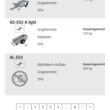
Ungebremst
TPV
Gesamtgewicht
Ungebremst
750 kg
Klappbar
TPV
Gesamtgewicht
Stahlblech-Aufbau
650 kg
Ungebremst
TPV
Diese Seite
1
2
3
4
8