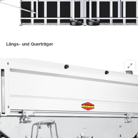
Längs- und Querträger
Massive Längs- und Querträger sind untereinander und mit dem
Außenrahmen verschraubt - für extrem hohe Belastbarkeit.