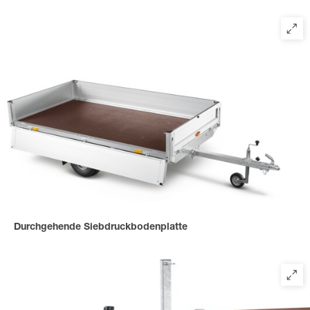
Durchgehende Siebdruckbodenplatte
für eine stabile, verschraubte und rutschfeste Ladefläche,
mehrfach verleimt und versiegelt.