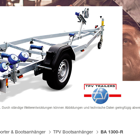
nder
rial & Downloads
hänger Versicherung
werden
 werden
 Beklebung
n. Durch ständige Weiterentwicklungen können Abbildungen und technische Daten geringfügig abwe
orter & Bootsanhänger
TPV Bootsanhänger
BA 1300-R