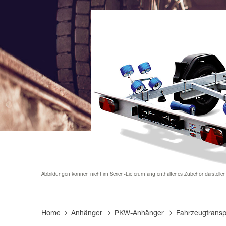
Mautfrei Anhänger fahren
Produktfi
Infomate
Karriere
Pferdean
Händler 
FAQs
Lieferant
Planen &
Abbildungen können nicht im Serien-Lieferumfang enthaltenes Zubehör darstelle
Home
Anhänger
PKW-Anhänger
Fahrzeugtransp