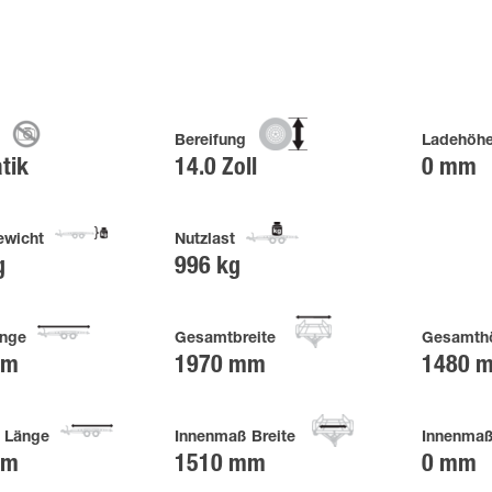
Bereifung
Ladehöh
tik
14.0 Zoll
0 mm
wicht
Nutzlast
g
996 kg
nge
Gesamtbreite
Gesamth
mm
1970 mm
1480 
 Länge
Innenmaß Breite
Innenma
mm
1510 mm
0 mm