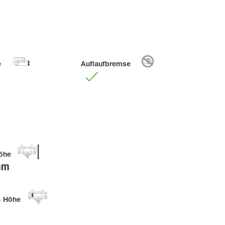
e
Auflaufbremse
öhe
mm
ß Höhe