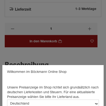
1-3 Werktage
Lieferzeit
In den Warenkorb
Beschreibung
Willkommen im Böckmann Online Shop
Der Auflaufdämpfer für die Auflaufeinrichtung.
für Original AL-KO Auflaufeinrichgung AE251S
Unsere Preisanzeige im Shop richtet sich grundsätzlich nach
die Länge ist im ausgefahrenen Zustand 505 mm
deutschen Lieferkosten und Steuern. Für eine aktualisierte
Preisanzeige wählen Sie bitte Ihr Lieferland aus.