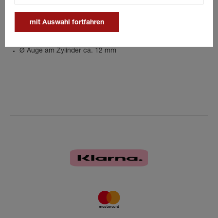
Details
mit Auswahl fortfahren
AL-KO Stoßdämpfer
Ab Baujahr 1993
Ø Auge am Zylinder ca. 12 mm