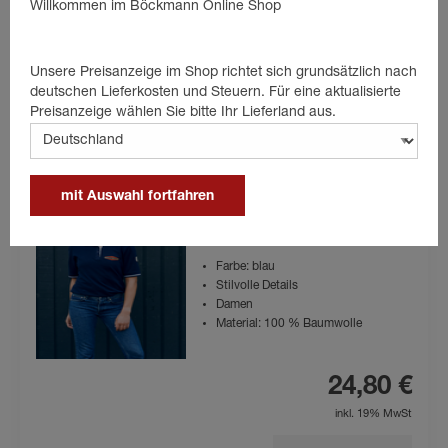
Willkommen im Böckmann Online Shop
72,40 €
inkl. 19% MwSt
Unsere Preisanzeige im Shop richtet sich grundsätzlich nach
deutschen Lieferkosten und Steuern. Für eine aktualisierte
Produktdetails
Preisanzeige wählen Sie bitte Ihr Lieferland aus.
mit Auswahl fortfahren
Polo-Shirt Damen
Farbe: blau
Stilvolle Details
Damen
Material: 100 % Baumwolle
24,80 €
inkl. 19% MwSt