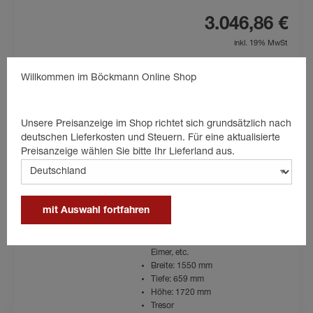
3.046,86 €
inkl. 19% MwSt
Produktdetails
Produkt anfragen
Willkommen im Böckmann Online Shop
Unsere Preisanzeige im Shop richtet sich grundsätzlich nach
deutschen Lieferkosten und Steuern. Für eine aktualisierte
Neu
Preisanzeige wählen Sie bitte Ihr Lieferland aus.
Sattelschrank XL
2 Sattelhalter, verstellbar
Jackenfach, ausziehbar
mit Auswahl fortfahren
8 Trensenhaken, 6 davon ausziehbar
Ablagenetz und Spiegel an der Tür
Ablagefächer für Reitkappe, Decken,
Eimer, etc.
Breite: 1550 mm
Tiefe: 659 mm
Höhe: 1720 mm
Tresor