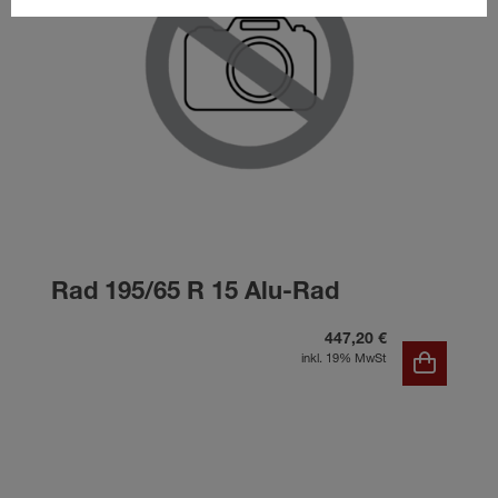
Rad 195/65 R 15 Alu-Rad
447,20 €
inkl. 19% MwSt