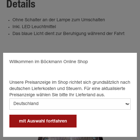
Details
Ohne Schalter an der Lampe zum Umschalten
Inkl. LED Leuchtmittel
Das blaue Licht dient zur Beruhigung während der Fahrt
Willkommen im Böckmann Online Shop
Passende Produkte
Unsere Preisanzeige im Shop richtet sich grundsätzlich nach
deutschen Lieferkosten und Steuern. Für eine aktualisierte
Preisanzeige wählen Sie bitte Ihr Lieferland aus.
mit Auswahl fortfahren