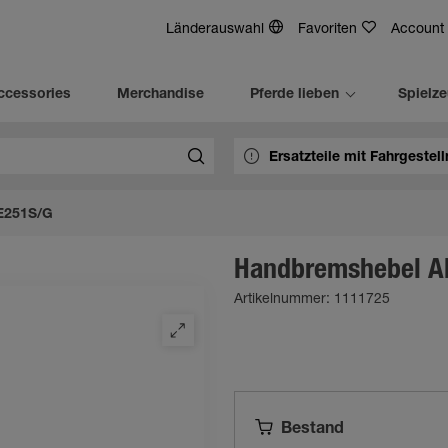
Länderauswahl
Favoriten
Account
ccessories
Merchandise
Pferde lieben
Spielz
E251S/G
Handbremshebel A
Artikelnummer: 1111725
Bestand