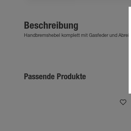
Beschreibung
Handbremshebel komplett mit Gasfeder und Abreißs
Passende Produkte