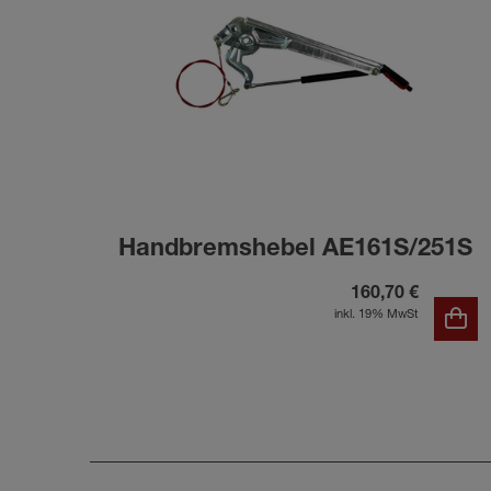
Handbremshebel AE161S/251S
160,70 €
inkl. 19% MwSt