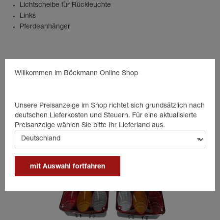
Lichtscheibe für Rückleuchte
Links
Pferdeanhänger
Passende Produkte
Willkommen im Böckmann Online Shop
Unsere Preisanzeige im Shop richtet sich grundsätzlich nach
deutschen Lieferkosten und Steuern. Für eine aktualisierte
Preisanzeige wählen Sie bitte Ihr Lieferland aus.
mit Auswahl fortfahren