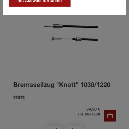
mit Auswahl fortfahren
Bremsseilzug "Knott" 1030/1220
mm
34,30 €
inkl. 19% MwSt