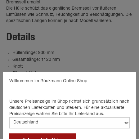
Bremsseil umgibt.
Die Hülle schützt das eigentliche Bremsseil vor äußeren
Einflüssen wie Schmutz, Feuchtigkeit und Beschädigungen. Die
spezifischen Längen können je nach Modell variieren.
Details
Hüllenlänge: 930 mm
Gesamtlänge: 1120 mm
Knott
Pilzendstück
Willkommen im Böckmann Online Shop
Unsere Preisanzeige im Shop richtet sich grundsätzlich nach
Passende Produkte
deutschen Lieferkosten und Steuern. Für eine aktualisierte
Preisanzeige wählen Sie bitte Ihr Lieferland aus.