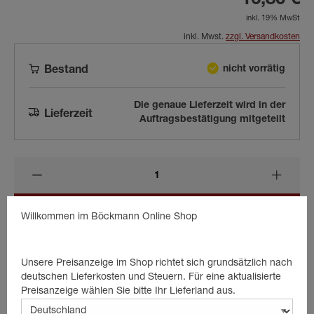
16,80 €
inkl. 19% MwSt
inkl. Mwst.
zzgl. Versandkosten
nicht vorrätig
Bestand
Die genaue Lieferzeit wird in der
Lieferzeit
Auftragsbestätigung mitgeteilt
In den Warenkorb
Willkommen im Böckmann Online Shop
Unsere Preisanzeige im Shop richtet sich grundsätzlich nach
deutschen Lieferkosten und Steuern. Für eine aktualisierte
Beschreibung
Preisanzeige wählen Sie bitte Ihr Lieferland aus.
Deichselbügel für Zugdeichsel von Alko.