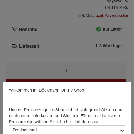
3,80 €
inkl. 19% MwSt
inkl. Mwst.
zzgl. Versandkosten
auf Lager
Bestand
1-3 Werktage
Lieferzeit
In den Warenkorb
Willkommen im Böckmann Online Shop
Unsere Preisanzeige im Shop richtet sich grundsätzlich nach
Beschreibung
deutschen Lieferkosten und Steuern. Für eine aktualisierte
Preisanzeige wählen Sie bitte Ihr Lieferland aus.
Abstandshülse für Fahrwerksdämpfer Befestigung .
Durchmesser: 16 mm.