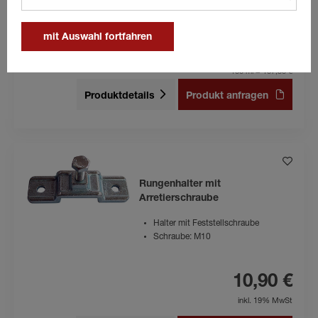
21,50 €
mit Auswahl fortfahren
inkl. 19% MwSt
100 ml = 107,50 €
Produktdetails
Produkt anfragen
Rungenhalter mit
Arretierschraube
Halter mit Feststellschraube
Schraube: M10
10,90 €
inkl. 19% MwSt