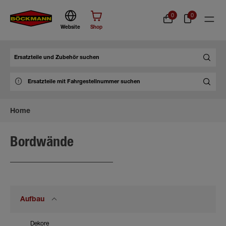
0
0
Website
Shop
Suche
Home
Bordwände
Aufbau
Dekore